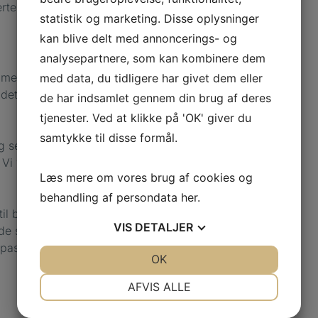
erter længere oppe i
statistik og marketing. Disse oplysninger
kan blive delt med annoncerings- og
analysepartnere, som kan kombinere dem
g med indlæg, der
med data, du tidligere har givet dem eller
 det muligt for dig at
de har indsamlet gennem din brug af deres
tjenester. Ved at klikke på 'OK' giver du
samtykke til disse formål.
g ser på, hvordan
. Vi vil også spørge
Læs mere om vores brug af cookies og
behandling af persondata
her
.
 til både dine fødder
VIS
DETALJER
de støtter dine
asser til alle dine
JA
NEJ
OK
JA
NEJ
NØDVENDIGE
PRÆFERENCER
AFVIS ALLE
JA
NEJ
JA
NEJ