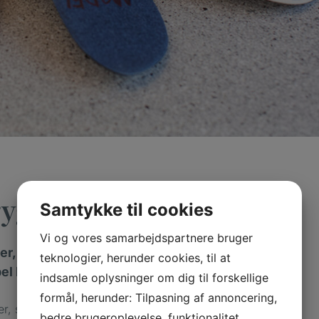
ryg
Samtykke til cookies
Vi og vores samarbejdspartnere bruger
ber, kan det
teknologier, herunder cookies, til at
el have platfod,
indsamle oplysninger om dig til forskellige
formål, herunder: Tilpasning af annoncering,
er, som de skal. Det
bedre brugeroplevelse, funktionalitet,