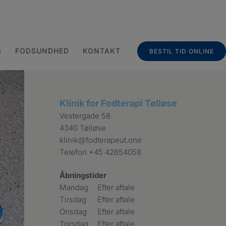
6
FODSUNDHED
KONTAKT
BESTIL TID ONLINE
Klinik for Fodterapi Tølløse
Vestergade 58
4340 Tølløse
klinik@fodterapeut.one
Telefon
+45 42654058
Åbningstider
Mandag
Efter aftale
Tirsdag
Efter aftale
Onsdag
Efter aftale
Torsdag
Efter aftale