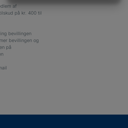
MARKETING
STATISTIK
dlem af
lskud på kr. 400 til
ng bevillingen
mer bevillingen og
sen på
en
mail