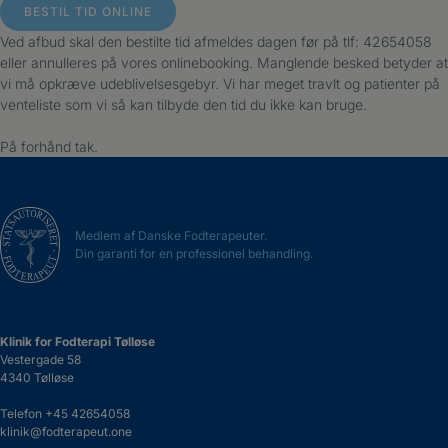
BESTIL TID ONLINE
Ved afbud skal den bestilte tid afmeldes dagen før på tlf: 42654058
eller annulleres på vores onlinebooking. Manglende besked betyder at
vi må opkræve udeblivelsesgebyr. Vi har meget travlt og patienter på
venteliste som vi så kan tilbyde den tid du ikke kan bruge.
På forhånd tak.
Medlem af Danske Fodterapeuter.
Din garanti for en professionel behandling.
Klinik for Fodterapi Tølløse
Vestergade 58
4340 Tølløse
Telefon
+45 42654058
klinik@fodterapeut.one