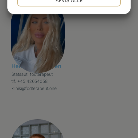
AFVIS ALLE
JA
NEJ
JA
NEJ
MARKETING
STATISTIK
Helene Berthelsen
Statsaut. fodterapeut
tlf. +45 42654058
klinik@fodterapeut.one