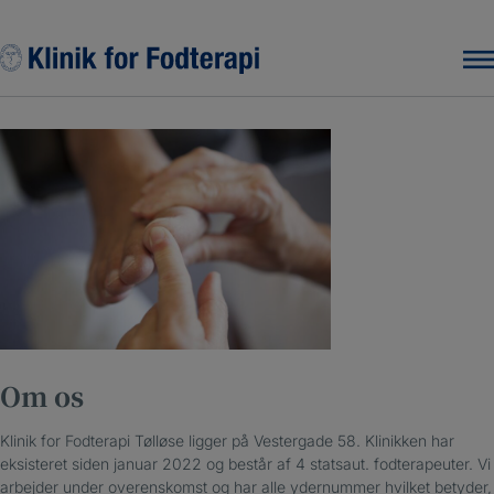
Hop
til
indholdet
Om os
Klinik for Fodterapi Tølløse ligger på Vestergade 58. Klinikken har
eksisteret siden januar 2022 og består af 4 statsaut. fodterapeuter. Vi
arbejder under overenskomst og har alle ydernummer hvilket betyder,