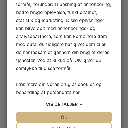
formål, herunder: Tilpasning af annoncering,
bedre brugeroplevelse, funktionalitet,
statistik og marketing. Disse oplysninger
kan blive delt med annoncerings- og
analysepartnere, som kan kombinere dem
med data, du tidligere har givet dem eller
de har indsamlet gennem din brug af deres
tjenester. Ved at klikke på 'OK' giver du
samtykke til disse formål.
Kristina Bugge
Læs mere om vores brug af cookies og
Statsaut. fodterapeut
tlf. +45 42654058
behandling af persondata
her
.
klinik@fodterapeut.one
VIS
DETALJER
JA
NEJ
OK
JA
NEJ
NØDVENDIGE
PRÆFERENCER