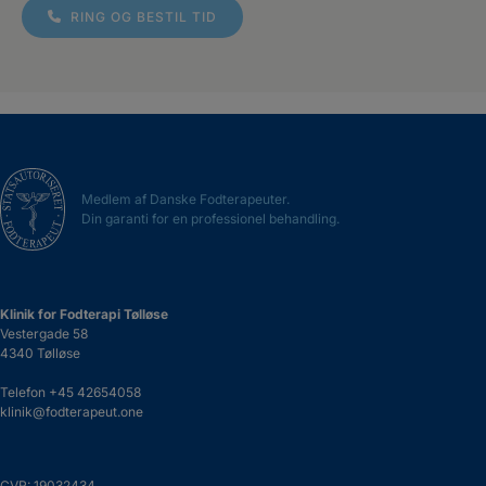
RING OG BESTIL TID
Medlem af Danske Fodterapeuter.
Din garanti for en professionel behandling.
Klinik for Fodterapi Tølløse
Vestergade 58
4340 Tølløse
Telefon
+45 42654058
klinik@fodterapeut.one
CVR: 19032434