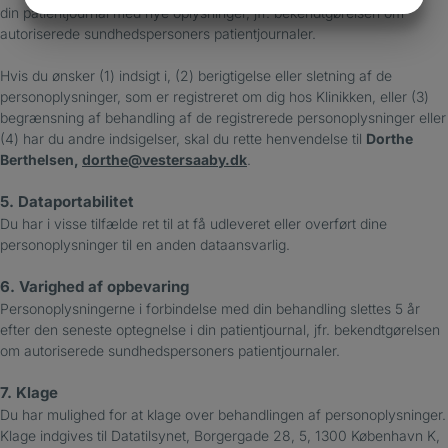
JA
NEJ
JA
NEJ
din patientjournal med nye oplysninger, jfr. bekendtgørelsen om
MARKETING
STATISTIK
autoriserede sundhedspersoners patientjournaler.
Hvis du ønsker (1) indsigt i, (2) berigtigelse eller sletning af de
personoplysninger, som er registreret om dig hos Klinikken, eller (3)
begrænsning af behandling af de registrerede personoplysninger eller
(4) har du andre indsigelser, skal du rette henvendelse til
Dorthe
Berthelsen,
dorthe@vestersaaby.dk
.
5. Dataportabilitet
Du har i visse tilfælde ret til at få udleveret eller overført dine
personoplysninger til en anden dataansvarlig.
6. Varighed af opbevaring
Personoplysningerne i forbindelse med din behandling slettes 5 år
efter den seneste optegnelse i din patientjournal, jfr. bekendtgørelsen
om autoriserede sundhedspersoners patientjournaler.
7. Klage
Du har mulighed for at klage over behandlingen af personoplysninger.
Klage indgives til Datatilsynet, Borgergade 28, 5, 1300 København K,