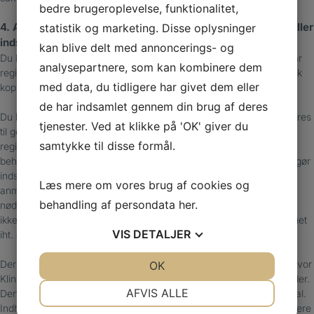
bedre brugeroplevelse, funktionalitet,
4. Adgang til indsigt, berigtigelse, sletning, begrænsning eller
statistik og marketing. Disse oplysninger
indsigelser
kan blive delt med annoncerings- og
Du har mulighed for at få indsigt i, hvilke informationer Klinikken har
analysepartnere, som kan kombinere dem
registreret om dig. Ønsker du det, udleverer Klinikken en elektronisk
med data, du tidligere har givet dem eller
kopi af de indsamlede oplysninger.
de har indsamlet gennem din brug af deres
Du kan til enhver tid gøre indsigelse mod, at oplysninger om dig gøres
tjenester. Ved at klikke på 'OK' giver du
til genstand for behandling. Du har derudover ret til at kræve
samtykke til disse formål.
registrerede personoplysninger om dig berigtiget eller slettet eller
behandlingen heraf begrænset. Såfremt du under din behandling, gør
indsigelser mod Klinikkens behandling af dine oplysninger, eller
Læs mere om vores brug af cookies og
anmoder om sletning eller begrænsning af oplysninger, som er
behandling af persondata
her
.
nødvendige for Klinikkens behandling af dig, jfr. pkt. 2, vil Klinikken
ikke længere kunne behandle dig og din behandling vil blive afregnet
VIS
DETALJER
iht. de indgåede aftaler.
Der kan efter persondataforordningen være konkrete situationer, hvor
JA
NEJ
OK
JA
NEJ
Klinikken ikke er forplig-tet til at efterkomme ovenstående rettigheder.
NØDVENDIGE
PRÆFERENCER
AFVIS ALLE
Dertil er det ulovligt at slette eller rette indholdet af din patientjournal.
Indholdet af din patientjournal kan derfor kun ændres ved at opdatere